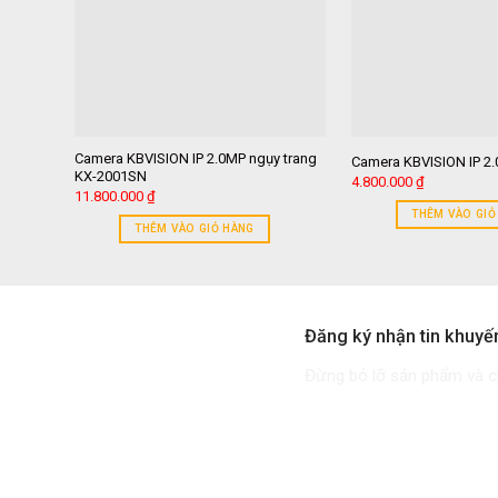
Camera KBVISION IP 2.0MP ngụy trang
Camera KBVISION IP 2
KX-2001SN
4.800.000
₫
11.800.000
₫
THÊM VÀO GIỎ
THÊM VÀO GIỎ HÀNG
Đăng ký nhận tin khuyế
Đừng bỏ lỡ sản phẩm và ch