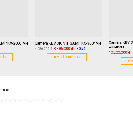
Camera KBVISI
.0MP KX-2003iAN
Camera KBVISION IP 3.0MP KX-3004AN
4004iMN
Giá
Giá
3.486.000
₫
(-30%)
4.980.000
₫
gốc
hiện
10.200.000
₫
là:
tại
 HÀNG
THÊM VÀO GIỎ HÀNG
4.980.000 ₫.
là:
THÊM
3.486.000 ₫.
n mại
ương trình khuyễn mãi hấp dẫn....