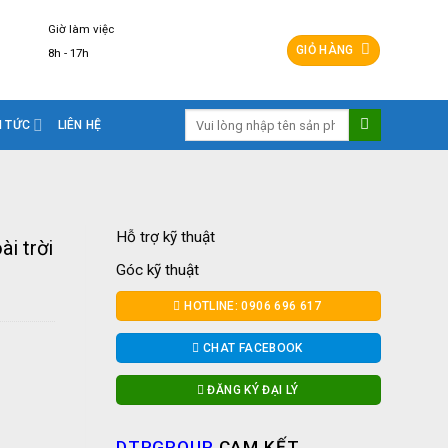
Giờ làm việc
GIỎ HÀNG
8h - 17h
Tìm
N TỨC
LIÊN HỆ
kiếm:
Hỗ trợ kỹ thuật
i trời
Góc kỹ thuật
HOTLINE: 0906 696 617
CHAT FACEBOOK
ĐĂNG KÝ ĐẠI LÝ
DTPGROUP
CAM KẾT