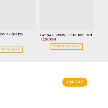
ON IP 4.0MP KX-
Camera KBVISION IP 1.0MP KX-1012N
Came
1.520.000
₫
1.98
THÊM VÀO GIỎ HÀNG
 VÀO GIỎ HÀNG