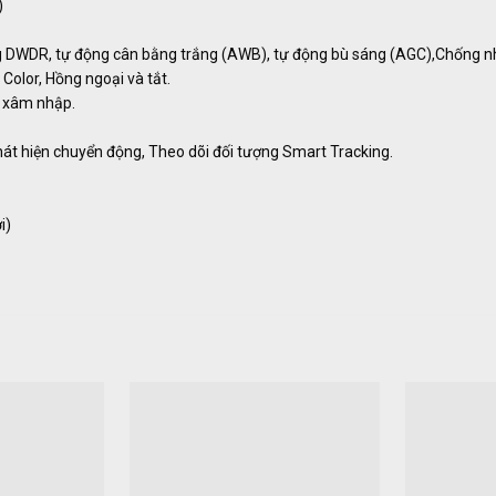
)
g DWDR, tự động cân bằng trắng (AWB), tự động bù sáng (AGC),Chống n
Color, Hồng ngoại và tắt.
g xâm nhập.
hát hiện chuyển động, Theo dõi đối tượng Smart Tracking.
i)