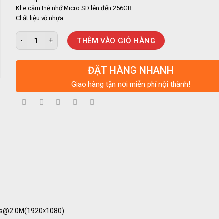
Khe cắm thẻ nhớ Micro SD lên đến 256GB
Chất liệu vỏ nhựa
Camera gia đình IMOU Wifi 2.0MP xoay 360 ngoài trời IPC-S21FA
THÊM VÀO GIỎ HÀNG
ĐẶT HÀNG NHANH
Giao hàng tận nơi miễn phí nội thành!
0fps@2.0M(1920×1080)