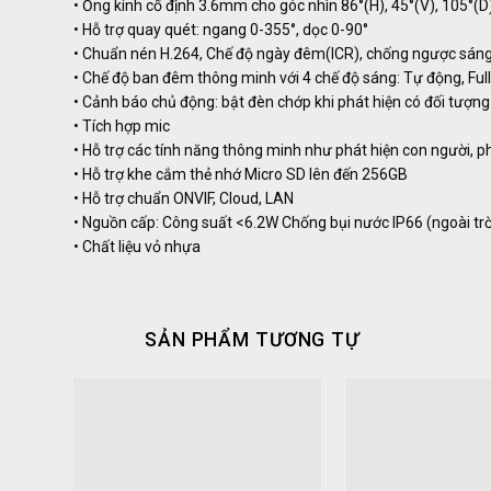
• Ống kính cố định 3.6mm cho góc nhìn 86°(H), 45°(V), 105°(D
• Hỗ trợ quay quét: ngang 0-355°, dọc 0-90°
• Chuẩn nén H.264, Chế độ ngày đêm(ICR), chống ngược sán
• Chế độ ban đêm thông minh với 4 chế độ sáng: Tự động, Full 
• Cảnh báo chủ động: bật đèn chớp khi phát hiện có đối tượn
• Tích hợp mic
• Hỗ trợ các tính năng thông minh như phát hiện con người, p
• Hỗ trợ khe cắm thẻ nhớ Micro SD lên đến 256GB
• Hỗ trợ chuẩn ONVIF, Cloud, LAN
• Nguồn cấp: Công suất <6.2W Chống bụi nước IP66 (ngoài trờ
• Chất liệu vỏ nhựa
SẢN PHẨM TƯƠNG TỰ