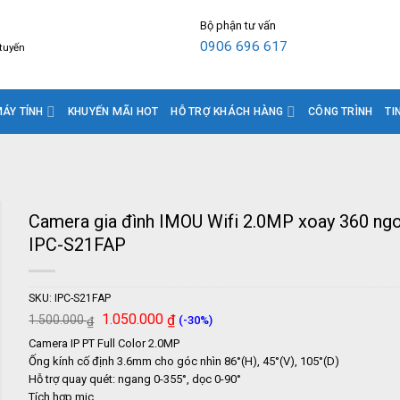
Bộ phận tư vấn
0906 696 617
 tuyến
ÁY TÍNH
KHUYẾN MÃI HOT
HỖ TRỢ KHÁCH HÀNG
CÔNG TRÌNH
TI
Camera gia đình IMOU Wifi 2.0MP xoay 360 ngoà
IPC-S21FAP
SKU:
IPC-S21FAP
Giá
Giá
1.050.000
₫
1.500.000
(-30%)
₫
gốc
hiện
Camera IP PT Full Color 2.0MP
là:
tại
1.500.000 ₫.
là:
Ống kính cố định 3.6mm cho góc nhìn 86°(H), 45°(V), 105°(D)
1.050.000 ₫.
Hỗ trợ quay quét: ngang 0-355°, dọc 0-90°
Tích hợp mic