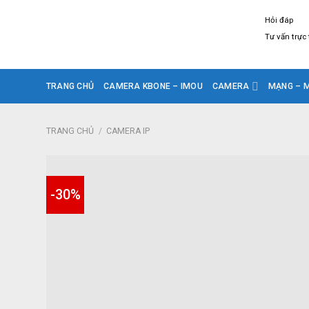
Skip
Hỏi đáp
to
Tư vấn trực
content
TRANG CHỦ
CAMERA KBONE – IMOU
CAMERA
MẠNG – M
TRANG CHỦ
/
CAMERA IP
-30%