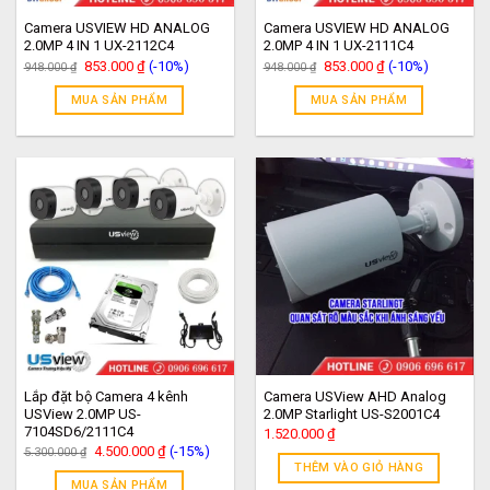
Camera USVIEW HD ANALOG
Camera USVIEW HD ANALOG
2.0MP 4 IN 1 UX-2112C4
2.0MP 4 IN 1 UX-2111C4
Giá
Giá
Giá
Giá
853.000
₫
(-10%)
853.000
₫
(-10%)
948.000
₫
948.000
₫
gốc
hiện
gốc
hiện
là:
tại
là:
tại
MUA SẢN PHẨM
MUA SẢN PHẨM
948.000 ₫.
là:
948.000 ₫.
là:
853.000 ₫.
853.000 ₫.
Lắp đặt bộ Camera 4 kênh
Camera USView AHD Analog
USView 2.0MP US-
2.0MP Starlight US-S2001C4
7104SD6/2111C4
1.520.000
₫
Giá
Giá
4.500.000
₫
(-15%)
5.300.000
₫
gốc
hiện
THÊM VÀO GIỎ HÀNG
là:
tại
MUA SẢN PHẨM