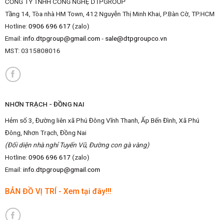
CÔNG TY TNHH CÔNG NGHỆ DTPGROUP
Tầng 14, Tòa nhà HM Town, 412 Nguyễn Thị Minh Khai, P.Bàn Cờ, TP.HCM
Hotline:
0906 696 617
(zalo)
Email:
info.dtpgroup@gmail.com
-
sale@dtpgroupco.vn
MST:
0315808016
NHƠN TRẠCH - ĐỒNG NAI
Hẻm số 3, Đường liên xã Phú Đông Vĩnh Thanh, Ấp Bến Đình, Xã Phú
Đông, Nhơn Trạch, Đồng Nai
(Đối diện nhà nghỉ Tuyến Vũ, Đường con gà vàng)
Hotline:
0906 696 617
(zalo)
Email:
info.dtpgroup@gmail.com
BẢN ĐỒ VỊ TRÍ - Xem tại đây!!!