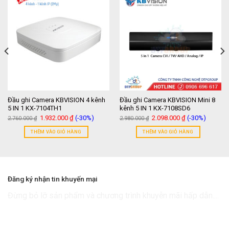
Đầu ghi Camera KBVISION 4 kênh
Đầu ghi Camera KBVISION Mini 8
5 IN 1 KX-7104TH1
kênh 5 IN 1 KX-7108SD6
Giá
Giá
Giá
Giá
1.932.000
₫
(-30%)
2.098.000
₫
(-30%)
2.760.000
₫
2.980.000
₫
gốc
hiện
gốc
hiện
là:
tại
là:
tại
THÊM VÀO GIỎ HÀNG
THÊM VÀO GIỎ HÀNG
2.760.000 ₫.
là:
2.980.000 ₫.
là:
1.932.000 ₫.
2.098.000 ₫.
Đăng ký nhận tin khuyến mại
Đừng bỏ lỡ sản phẩm và chương trình khuyễn mãi hấp dẫn....