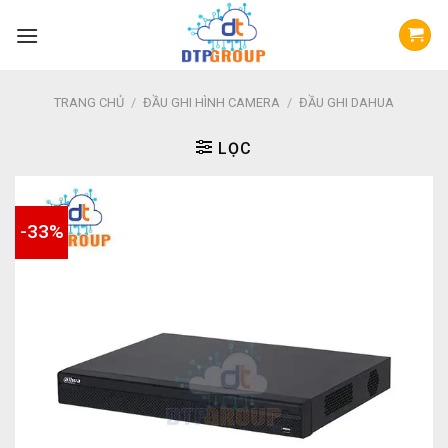
Skip
to
content
TRANG CHỦ
/
ĐẦU GHI HÌNH CAMERA
/
ĐẦU GHI DAHUA
LỌC
-33%