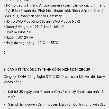
đàm thoại 2 chiều.
• Hỗ trợ các tính năng AI của camera (cam cần có các tính năng
này): Bảo vệ vành đai, Phát hiện khuôn mặt, Nhận diện khuôn mặt,
SMD Plus, Phân tích hành vi, Heat map.
• Hỗ trợ SMD Plus bằng đầu ghi (SMD Plus by NVR)
• Quản lý đồng thời 128 tài khoản kết nối.
• Chất liệu kim loại.
• Nguồn : DC12V 4A
• Nhiệt độ hoạt động : -10°C ~ +55°C.
2.
3. CAM KẾT TỪ CÔNG TY TNHH CÔNG NGHỆ DTPGROUP
Công ty TNHH Công Nghệ DTPGROUP xin cam kết với đối tác –
khách hàng:
Đổi trả 30 ngày, nếu lỗi sản phẩm về mặt kỹ thuật của nhà sản
xuất.
Sản phẩm nguyên đai – nguyên kiện, vỏ hộp, linh phụ kiện đầy