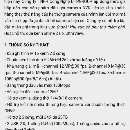
hiện nay. Công ty TNHH Công Nghệ DTPGROUP áp dụng mức giá
hấp dẫn cho sản phẩm đầu ghi camera NVR tiện lợi cho khách
hàng thay thế, nâng cấp hệ thống camera của mình lên đời mới mà
vẫn tích hợp được đa số hệ camera hiện có. Công ty có hỗ trợ lắp
đặt miễn phí trong khu vực
(ngoài khu vực có phụ thu thêm phí)
.
Hoặc hỗ trợ qua kênh online Zalo, UltraView…
1. THÔNG SỐ KỸ THUẬT
• Đầu ghi hình IP 16 kênh 2 ổ cứng
• Chuẩn nén hình ảnh H.265+/H.264 với hai luồng dữ liệu.
• Khả năng giải mã 1-channel 12 MP@30 fps; 2-channel 8 MP@30
fps; 3-channel 5 MP@30 fps; 4-channel 4 MP@30 fps; 8-channel
1080p@30 fps(8/16ch) (AI tắt)
• Băng thông đầu vào max 160Mbps
• Hỗ trợ lên đến camera 12MP.
• Hỗ trợ xem lại đồng thời 1/4/8/16 camera.
• Hỗ trợ kết nối nhiều thương hiệu camera với chuẩn tương thích
ONVIF
• Hỗ trợ 2 ổ cứng, mỗi ổ tối đa 20TB
• 2 USB 2.0, 1 cổng RJ45 (1000Mbps), 1 cổng audio vào ra hỗ trợ