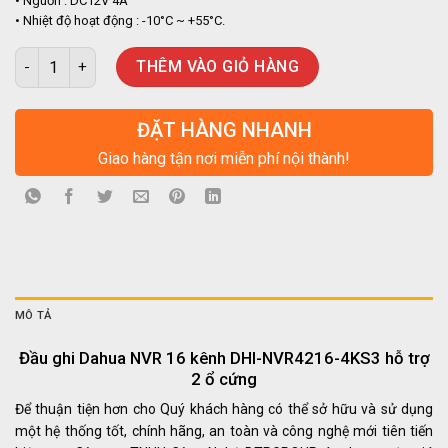
• Nguồn : DC12V 4A
• Nhiệt độ hoạt động : -10°C ~ +55°C.
Đầu ghi Dahua NVR 16 kênh DHI-NVR4216-4KS3 hỗ trợ 2 ổ cứng s
THÊM VÀO GIỎ HÀNG
ĐẶT HÀNG NHANH
Giao hàng tận nơi miễn phí nội thành!
MÔ TẢ
Đầu ghi Dahua NVR 16 kênh DHI-NVR4216-4KS3 hỗ trợ
2 ổ cứng
Để thuận tiện hơn cho Quý khách hàng có thể sở hữu và sử dụng
một hệ thống tốt, chính hãng, an toàn và công nghệ mới tiên tiến