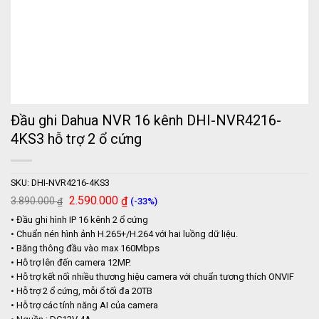
Đầu ghi Dahua NVR 16 kênh DHI-NVR4216-
4KS3 hỗ trợ 2 ổ cứng
SKU:
DHI-NVR4216-4KS3
Giá
Giá
2.590.000
₫
3.890.000
(-33%)
₫
gốc
hiện
• Đầu ghi hình IP 16 kênh 2 ổ cứng
là:
tại
3.890.000 ₫.
là:
• Chuẩn nén hình ảnh H.265+/H.264 với hai luồng dữ liệu.
2.590.000 ₫.
• Băng thông đầu vào max 160Mbps
• Hỗ trợ lên đến camera 12MP.
• Hỗ trợ kết nối nhiều thương hiệu camera với chuẩn tương thích ONVIF
• Hỗ trợ 2 ổ cứng, mỗi ổ tối đa 20TB
• Hỗ trợ các tính năng AI của camera