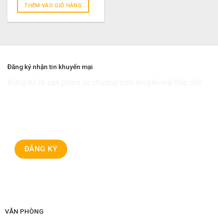
là:
tại
THÊM VÀO GIỎ HÀNG
900.000 ₫.
là:
640.000 ₫.
Đăng ký nhận tin khuyến mại
Đừng bỏ lỡ sản phẩm và chương trình khuyễn mãi hấp dẫn....
VĂN PHÒNG