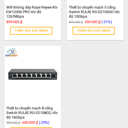
Wifi không dây Ruijie Reyee RG-
Thiết bị chuyển mạch 5 cổng
EW1200G PRO tốc độ
Switch RUIJIE RG-ES105GD tốc
1267Mbps
độ 10Gbps
Giá
Giá
859.000
₫
550.000
₫
(-31%)
800.000
₫
gốc
hiện
là:
tại
THÊM VÀO GIỎ HÀNG
THÊM VÀO GIỎ HÀNG
800.000 ₫.
là:
550.000 ₫.
Thiết bị chuyển mạch 8 cổng
Switch RUIJIE RG-ES108GD, tốc
độ 16Gbps
Giá
Giá
640.000
₫
(-29%)
900.000
₫
gốc
hiện