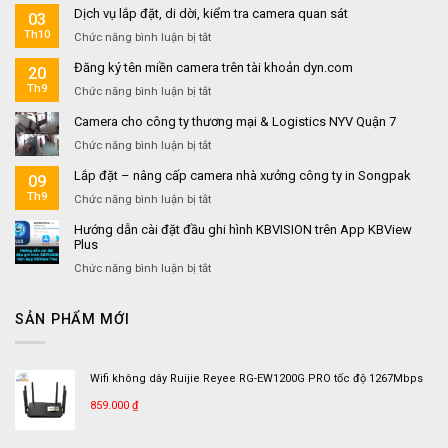
NHỮNG
Báo
Giải
Dịch vụ lắp đặt, di dời, kiểm tra camera quan sát
03
LƯU
Cháy
Pháp
Th10
Ý
An
ở
Chức năng bình luận bị tắt
An
QUAN
Toàn
Dịch
Toàn
Đăng ký tên miền camera trên tài khoản dyn.com
TRỌNG
20
Cho
vụ
Cháy
VỀ
Gia
lắp
Th9
Nổ
ở
Chức năng bình luận bị tắt
HỆ
Đình,
đặt,
Hiệu
Đăng
Camera cho công ty thương mại & Logistics NYV Quận 7
THỐNG
Căn
di
Quả
ký
MẠNG
Hộ
dời,
tên
ở
Chức năng bình luận bị tắt
VÀ
Và
kiểm
miền
Camera
CAMERA
Nhà
tra
Lắp đặt – nâng cấp camera nhà xưởng công ty in Songpak
camera
09
cho
TRƯỚC
Trọ
camera
trên
công
Th9
ở
Chức năng bình luận bị tắt
KHI
quan
tài
ty
Lắp
XÂY
sát
khoản
Hướng dẫn cài đặt đầu ghi hình KBVISION trên App KBView
thương
đặt
MỚI
Plus
dyn.com
mại
–
NHÀ
&
nâng
ở
Chức năng bình luận bị tắt
Logistics
cấp
Hướng
NYV
camera
dẫn
Quận
SẢN PHẨM MỚI
nhà
cài
7
xưởng
đặt
công
đầu
ty
ghi
Wifi không dây Ruijie Reyee RG-EW1200G PRO tốc độ 1267Mbps
in
hình
Songpak
KBVISION
859.000
₫
trên
App