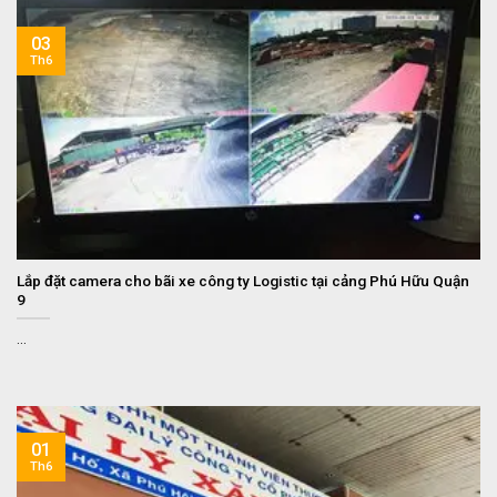
03
Th6
Lắp đặt camera cho bãi xe công ty Logistic tại cảng Phú Hữu Quận
9
...
01
Th6