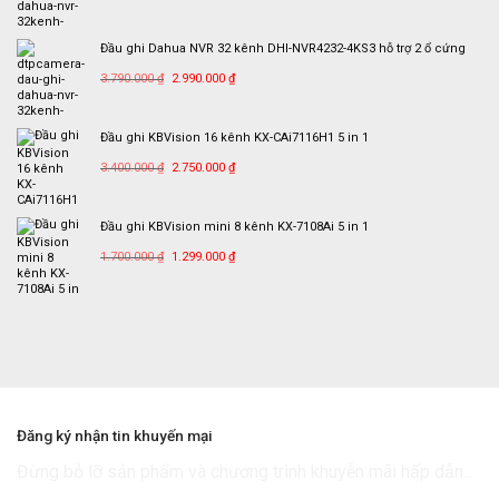
gốc
hiện
là:
tại
Đầu ghi Dahua NVR 32 kênh DHI-NVR4232-4KS3 hỗ trợ 2 ổ cứng
3.890.000 ₫.
là:
Giá
Giá
2.590.000 ₫.
3.790.000
₫
2.990.000
₫
gốc
hiện
là:
tại
Đầu ghi KBVision 16 kênh KX-CAi7116H1 5 in 1
3.790.000 ₫.
là:
Giá
Giá
2.990.000 ₫.
3.400.000
₫
2.750.000
₫
gốc
hiện
là:
tại
Đầu ghi KBVision mini 8 kênh KX-7108Ai 5 in 1
3.400.000 ₫.
là:
Giá
Giá
2.750.000 ₫.
1.700.000
₫
1.299.000
₫
gốc
hiện
là:
tại
1.700.000 ₫.
là:
1.299.000 ₫.
Đăng ký nhận tin khuyến mại
Đừng bỏ lỡ sản phẩm và chương trình khuyễn mãi hấp dẫn....