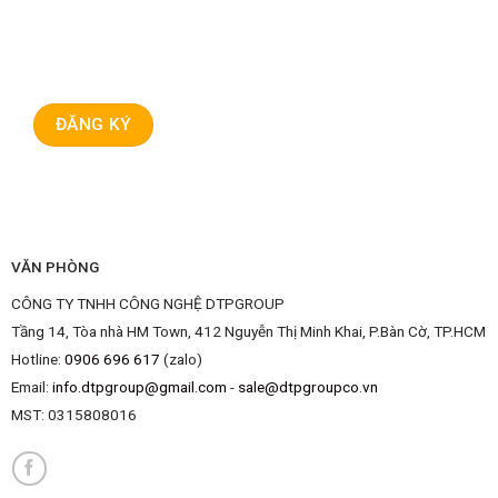
VĂN PHÒNG
CÔNG TY TNHH CÔNG NGHỆ DTPGROUP
Tầng 14, Tòa nhà HM Town, 412 Nguyễn Thị Minh Khai, P.Bàn Cờ, TP.HCM
Hotline:
0906 696 617
(zalo)
Email:
info.dtpgroup@gmail.com
-
sale@dtpgroupco.vn
MST:
0315808016