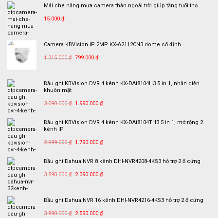
KBView
Mái che nắng mưa camera thân ngoài trời giúp tăng tuổi thọ
Plus
15.000
₫
Camera KBVision IP 2MP KX-A2112CN3 dome cố định
Giá
Giá
1.315.000
₫
799.000
₫
gốc
hiện
là:
tại
Đầu ghi KBVision DVR 4 kênh KX-DAi8104H3 5 in 1, nhận diện
1.315.000 ₫.
là:
khuôn mặt
799.000 ₫.
Giá
Giá
3.090.000
₫
1.990.000
₫
gốc
hiện
là:
tại
Đầu ghi KBVision DVR 4 kênh KX-DAi8104TH3 5 in 1, mở rộng 2
kênh IP
3.090.000 ₫.
là:
Giá
Giá
1.990.000 ₫.
2.699.000
₫
1.790.000
₫
gốc
hiện
là:
tại
Đầu ghi Dahua NVR 8 kênh DHI-NVR4208-4KS3 hỗ trợ 2 ổ cứng
2.699.000 ₫.
là:
Giá
Giá
3.590.000
₫
2.390.000
₫
1.790.000 ₫.
gốc
hiện
là:
tại
Đầu ghi Dahua NVR 16 kênh DHI-NVR4216-4KS3 hỗ trợ 2 ổ cứng
3.590.000 ₫.
là:
Giá
Giá
2.390.000 ₫.
3.890.000
₫
2.590.000
₫