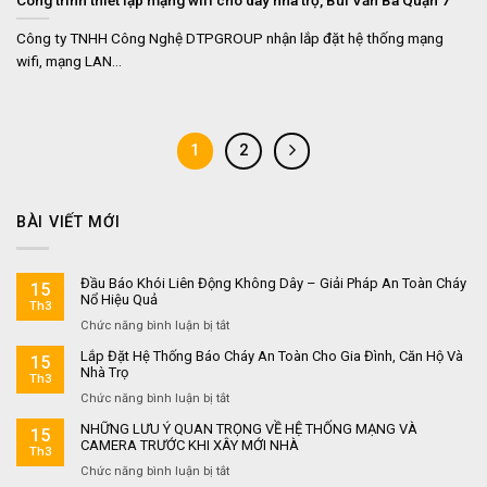
Công ty TNHH Công Nghệ DTPGROUP nhận lắp đặt hệ thống mạng
wifi, mạng LAN...
1
2
BÀI VIẾT MỚI
Đầu Báo Khói Liên Động Không Dây – Giải Pháp An Toàn Cháy
15
Nổ Hiệu Quả
Th3
ở
Chức năng bình luận bị tắt
Đầu
Lắp Đặt Hệ Thống Báo Cháy An Toàn Cho Gia Đình, Căn Hộ Và
15
Báo
Nhà Trọ
Th3
Khói
ở
Chức năng bình luận bị tắt
Liên
Lắp
Động
NHỮNG LƯU Ý QUAN TRỌNG VỀ HỆ THỐNG MẠNG VÀ
15
Đặt
Không
CAMERA TRƯỚC KHI XÂY MỚI NHÀ
Th3
Hệ
Dây
ở
Chức năng bình luận bị tắt
Thống
–