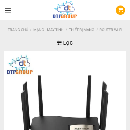
Skip
to
content
TRANG CHỦ
/
MẠNG - MÁY TÍNH
/
THIẾT BỊ MẠNG
/
ROUTER WI-FI
LỌC