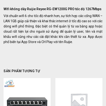
Wifi không dây Ruijie Reyee RG-EW1200G PRO tốc độ 1267Mbps
Với chuẩn wifi 6 cho tốc độ nhanh hơn, sự tích hợp các cổng WAN –
LAN 1GB giúp cải thiện và khai thác internet ở tốc độ cao so với các
dòng wifi phổ thông. Đặc biệt có thể quản lý từ xa bằng app hoặc
cloud rất tiện lợi cho người sử dụng để quản lý user, tên và mật
khẩu wifi cũng như các cài đặt khác khi cần thiết từ xa. App được
phổ biến tại App Store và CH Play với tên Ruijie.
SẢN PHẨM TƯƠNG TỰ