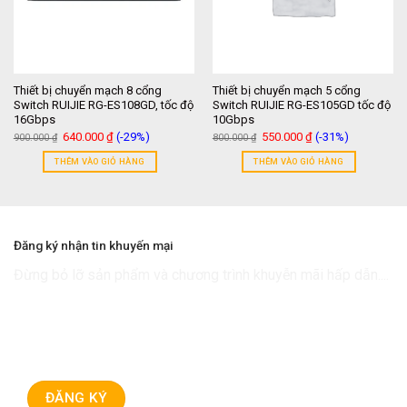
Thiết bị chuyển mạch 8 cổng
Thiết bị chuyển mạch 5 cổng
Switch RUIJIE RG-ES108GD, tốc độ
Switch RUIJIE RG-ES105GD tốc độ
16Gbps
10Gbps
Giá
Giá
Giá
Giá
640.000
₫
(-29%)
550.000
₫
(-31%)
900.000
₫
800.000
₫
gốc
hiện
gốc
hiện
là:
tại
là:
tại
THÊM VÀO GIỎ HÀNG
THÊM VÀO GIỎ HÀNG
900.000 ₫.
là:
800.000 ₫.
là:
640.000 ₫.
550.000 ₫.
Đăng ký nhận tin khuyến mại
Đừng bỏ lỡ sản phẩm và chương trình khuyễn mãi hấp dẫn....