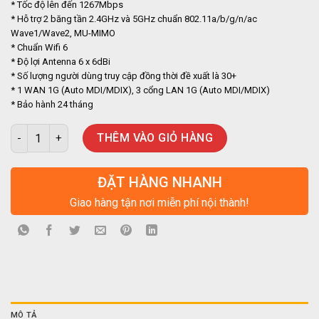
* Tốc độ lên đến 1267Mbps
* Hỗ trợ 2 băng tần 2.4GHz và 5GHz chuẩn 802.11a/b/g/n/ac
Wave1/Wave2, MU-MIMO
* Chuẩn Wifi 6
* Độ lợi Antenna 6 x 6dBi
* Số lượng người dùng truy cập đồng thời đề xuất là 30+
* 1 WAN 1G (Auto MDI/MDIX), 3 cổng LAN 1G (Auto MDI/MDIX)
* Bảo hành 24 tháng
Wifi không dây Ruijie Reyee RG-EW1200G PRO tốc độ 1267Mbps 
THÊM VÀO GIỎ HÀNG
ĐẶT HÀNG NHANH
Giao hàng tận nơi miễn phí nội thành!
MÔ TẢ