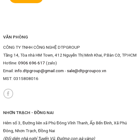
VĂN PHÒNG
CÔNG TY TNHH CÔNG NGHỆ DTPGROUP
Tầng 14, Tòa nhà HM Town, 412 Nguyễn Thị Minh Khai, P.Bàn Cờ, TP.HCM
Hotline:
0906 696 617
(zalo)
Email:
info.dtpgroup@gmail.com
-
sale@dtpgroupco.vn
MST:
0315808016
NHƠN TRẠCH - ĐỒNG NAI
Hẻm số 3, Đường liên xã Phú Đông Vĩnh Thanh, Ấp Bến Đình, Xã Phú
Đông, Nhơn Trạch, Đồng Nai
(Đối diện nhà nghỉ Tuyến Vũ, Đường con gà vàng)