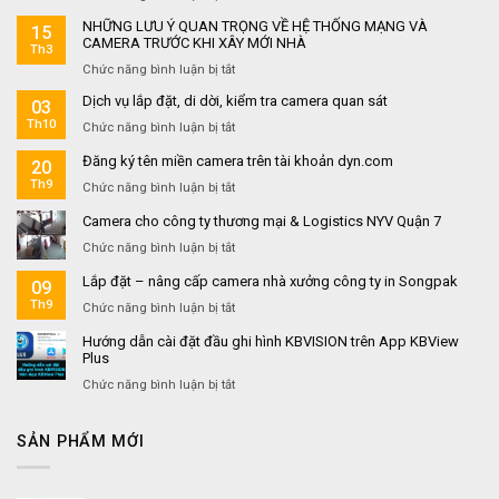
Lắp
Động
NHỮNG LƯU Ý QUAN TRỌNG VỀ HỆ THỐNG MẠNG VÀ
15
Đặt
Không
CAMERA TRƯỚC KHI XÂY MỚI NHÀ
Th3
Hệ
Dây
ở
Chức năng bình luận bị tắt
Thống
–
NHỮNG
Báo
Giải
Dịch vụ lắp đặt, di dời, kiểm tra camera quan sát
03
LƯU
Cháy
Pháp
Th10
Ý
An
ở
Chức năng bình luận bị tắt
An
QUAN
Toàn
Dịch
Toàn
Đăng ký tên miền camera trên tài khoản dyn.com
TRỌNG
20
Cho
vụ
Cháy
VỀ
Gia
lắp
Th9
Nổ
ở
Chức năng bình luận bị tắt
HỆ
Đình,
đặt,
Hiệu
Đăng
Camera cho công ty thương mại & Logistics NYV Quận 7
THỐNG
Căn
di
Quả
ký
MẠNG
Hộ
dời,
tên
ở
Chức năng bình luận bị tắt
VÀ
Và
kiểm
miền
Camera
CAMERA
Nhà
tra
Lắp đặt – nâng cấp camera nhà xưởng công ty in Songpak
camera
09
cho
TRƯỚC
Trọ
camera
trên
công
Th9
ở
Chức năng bình luận bị tắt
KHI
quan
tài
ty
Lắp
XÂY
sát
khoản
Hướng dẫn cài đặt đầu ghi hình KBVISION trên App KBView
thương
đặt
MỚI
Plus
dyn.com
mại
–
NHÀ
&
nâng
ở
Chức năng bình luận bị tắt
Logistics
cấp
Hướng
NYV
camera
dẫn
Quận
SẢN PHẨM MỚI
nhà
cài
7
xưởng
đặt
công
đầu
ty
ghi