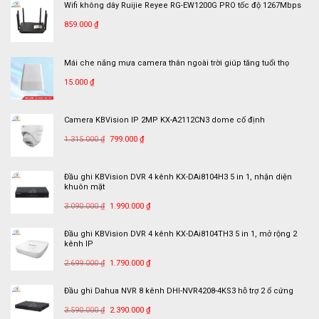
Wifi không dây Ruijie Reyee RG-EW1200G PRO tốc độ 1267Mbps
in
hình
Songpak
KBVISION
859.000
₫
trên
App
KBView
Mái che nắng mưa camera thân ngoài trời giúp tăng tuổi thọ
Plus
15.000
₫
Camera KBVision IP 2MP KX-A2112CN3 dome cố định
Giá
Giá
1.315.000
₫
799.000
₫
gốc
hiện
là:
tại
Đầu ghi KBVision DVR 4 kênh KX-DAi8104H3 5 in 1, nhận diện
1.315.000 ₫.
là:
khuôn mặt
799.000 ₫.
Giá
Giá
3.090.000
₫
1.990.000
₫
gốc
hiện
là:
tại
Đầu ghi KBVision DVR 4 kênh KX-DAi8104TH3 5 in 1, mở rộng 2
kênh IP
3.090.000 ₫.
là:
Giá
Giá
1.990.000 ₫.
2.699.000
₫
1.790.000
₫
gốc
hiện
là:
tại
Đầu ghi Dahua NVR 8 kênh DHI-NVR4208-4KS3 hỗ trợ 2 ổ cứng
2.699.000 ₫.
là:
Giá
Giá
3.590.000
₫
2.390.000
₫