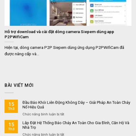
Hỗ trợ download và cài đặt dòng camera Siepem dùng app
P2PWifiCam
Hiện tại, dòng camera P2P Siepem dùng ứng dụng P2PWifiCam đã
được nâng cấp và...
BÀI VIẾT MỚI
Đầu Báo Khói Liên Động Không Dây – Giải Pháp An Toàn Cháy
15
Nổ Hiệu Quả
Th3
ở
Chức năng bình luận bị tắt
Đầu
Lắp Đặt Hệ Thống Báo Cháy An Toàn Cho Gia Đình, Căn Hộ Và
15
Báo
Nhà Trọ
Th3
Khói
ở
Chức năng bình luận bị tắt
Liên