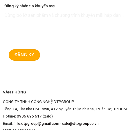
Đăng ký nhận tin khuyến mại
Đừng bỏ lỡ sản phẩm và chương trình khuyễn mãi hấp dẫn....
VĂN PHÒNG
CÔNG TY TNHH CÔNG NGHỆ DTPGROUP
Tầng 14, Tòa nhà HM Town, 412 Nguyễn Thị Minh Khai, P.Bàn Cờ, TP.HCM
Hotline:
0906 696 617
(zalo)
Email:
info.dtpgroup@gmail.com
-
sale@dtpgroupco.vn