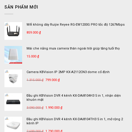
NYV
camera
dẫn
Quận
SẢN PHẨM MỚI
nhà
cài
7
xưởng
đặt
công
đầu
ty
ghi
Wifi không dây Ruijie Reyee RG-EW1200G PRO tốc độ 1267Mbps
in
hình
Songpak
KBVISION
859.000
₫
trên
App
KBView
Mái che nắng mưa camera thân ngoài trời giúp tăng tuổi thọ
Plus
15.000
₫
Camera KBVision IP 2MP KX-A2112CN3 dome cố định
Giá
Giá
1.315.000
₫
799.000
₫
gốc
hiện
là:
tại
Đầu ghi KBVision DVR 4 kênh KX-DAi8104H3 5 in 1, nhận diện
1.315.000 ₫.
là:
khuôn mặt
799.000 ₫.
Giá
Giá
3.090.000
₫
1.990.000
₫
gốc
hiện
là:
tại
Đầu ghi KBVision DVR 4 kênh KX-DAi8104TH3 5 in 1, mở rộng 2
kênh IP
3.090.000 ₫.
là:
Giá
Giá
1.990.000 ₫.
2.699.000
₫
1.790.000
₫