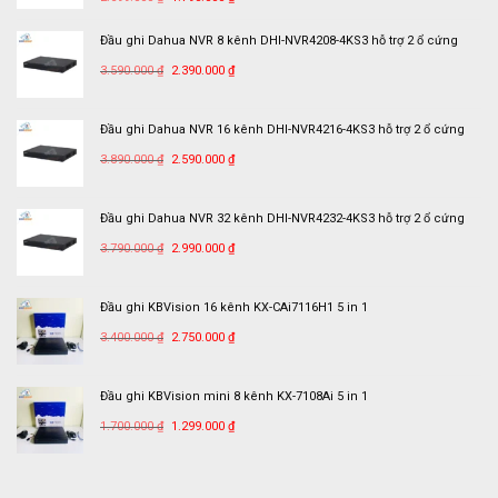
gốc
hiện
là:
tại
Đầu ghi Dahua NVR 8 kênh DHI-NVR4208-4KS3 hỗ trợ 2 ổ cứng
2.699.000 ₫.
là:
Giá
Giá
3.590.000
₫
2.390.000
₫
1.790.000 ₫.
gốc
hiện
là:
tại
Đầu ghi Dahua NVR 16 kênh DHI-NVR4216-4KS3 hỗ trợ 2 ổ cứng
3.590.000 ₫.
là:
Giá
Giá
2.390.000 ₫.
3.890.000
₫
2.590.000
₫
gốc
hiện
là:
tại
Đầu ghi Dahua NVR 32 kênh DHI-NVR4232-4KS3 hỗ trợ 2 ổ cứng
3.890.000 ₫.
là:
Giá
Giá
2.590.000 ₫.
3.790.000
₫
2.990.000
₫
gốc
hiện
là:
tại
Đầu ghi KBVision 16 kênh KX-CAi7116H1 5 in 1
3.790.000 ₫.
là:
Giá
Giá
2.990.000 ₫.
3.400.000
₫
2.750.000
₫
gốc
hiện
là:
tại
Đầu ghi KBVision mini 8 kênh KX-7108Ai 5 in 1
3.400.000 ₫.
là:
Giá
Giá
2.750.000 ₫.
1.700.000
₫
1.299.000
₫
gốc
hiện
là:
tại
1.700.000 ₫.
là: