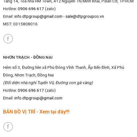
Tầng 14, Tòa nhà HM Town, 412 Nguyễn Thị Minh Khai, P.Bàn Cờ, TP.HCM
Hotline:
0906 696 617
(zalo)
Email:
info.dtpgroup@gmail.com
-
sale@dtpgroupco.vn
MST:
0315808016
NHƠN TRẠCH - ĐỒNG NAI
Hẻm số 3, Đường liên xã Phú Đông Vĩnh Thanh, Ấp Bến Đình, Xã Phú
Đông, Nhơn Trạch, Đồng Nai
(Đối diện nhà nghỉ Tuyến Vũ, Đường con gà vàng)
Hotline:
0906 696 617
(zalo)
Email:
info.dtpgroup@gmail.com
BẢN ĐỒ VỊ TRÍ - Xem tại đây!!!