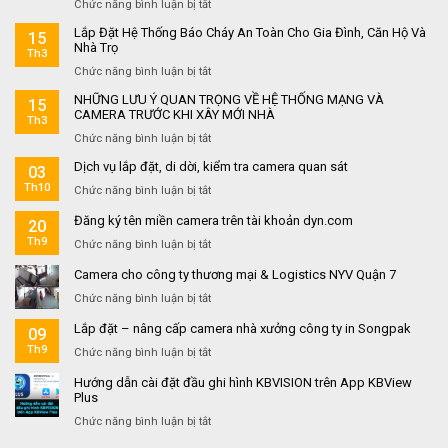
ở
Chức năng bình luận bị tắt
Đầu
Lắp Đặt Hệ Thống Báo Cháy An Toàn Cho Gia Đình, Căn Hộ Và
15
Báo
Nhà Trọ
Th3
Khói
ở
Chức năng bình luận bị tắt
Liên
Lắp
Động
NHỮNG LƯU Ý QUAN TRỌNG VỀ HỆ THỐNG MẠNG VÀ
15
Đặt
Không
CAMERA TRƯỚC KHI XÂY MỚI NHÀ
Th3
Hệ
Dây
ở
Chức năng bình luận bị tắt
Thống
–
NHỮNG
Báo
Giải
Dịch vụ lắp đặt, di dời, kiểm tra camera quan sát
03
LƯU
Cháy
Pháp
Th10
Ý
An
ở
Chức năng bình luận bị tắt
An
QUAN
Toàn
Dịch
Toàn
Đăng ký tên miền camera trên tài khoản dyn.com
TRỌNG
20
Cho
vụ
Cháy
VỀ
Gia
lắp
Th9
Nổ
ở
Chức năng bình luận bị tắt
HỆ
Đình,
đặt,
Hiệu
Đăng
Camera cho công ty thương mại & Logistics NYV Quận 7
THỐNG
Căn
di
Quả
ký
MẠNG
Hộ
dời,
tên
ở
Chức năng bình luận bị tắt
VÀ
Và
kiểm
miền
Camera
CAMERA
Nhà
tra
Lắp đặt – nâng cấp camera nhà xưởng công ty in Songpak
camera
09
cho
TRƯỚC
Trọ
camera
trên
công
Th9
ở
Chức năng bình luận bị tắt
KHI
quan
tài
ty
Lắp
XÂY
sát
khoản
Hướng dẫn cài đặt đầu ghi hình KBVISION trên App KBView
thương
đặt
MỚI
Plus
dyn.com
mại
–
NHÀ
&
nâng
ở
Chức năng bình luận bị tắt
Logistics
cấp
Hướng