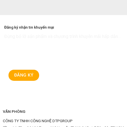
1.299.000 ₫.
Đăng ký nhận tin khuyến mại
Đừng bỏ lỡ sản phẩm và chương trình khuyễn mãi hấp dẫn....
VĂN PHÒNG
CÔNG TY TNHH CÔNG NGHỆ DTPGROUP