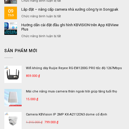
ở
Chức năng bình luận bị tắt
VÀ
Và
kiểm
miền
Camera
CAMERA
Nhà
tra
Lắp đặt – nâng cấp camera nhà xưởng công ty in Songpak
camera
09
cho
TRƯỚC
Trọ
camera
trên
công
Th9
ở
Chức năng bình luận bị tắt
KHI
quan
tài
ty
Lắp
XÂY
sát
khoản
Hướng dẫn cài đặt đầu ghi hình KBVISION trên App KBView
thương
đặt
MỚI
Plus
dyn.com
mại
–
NHÀ
&
nâng
ở
Chức năng bình luận bị tắt
Logistics
cấp
Hướng
NYV
camera
dẫn
Quận
SẢN PHẨM MỚI
nhà
cài
7
xưởng
đặt
công
đầu
ty
ghi
Wifi không dây Ruijie Reyee RG-EW1200G PRO tốc độ 1267Mbps
in
hình
Songpak
KBVISION
859.000
₫
trên
App
KBView
Mái che nắng mưa camera thân ngoài trời giúp tăng tuổi thọ
Plus
15.000
₫
Camera KBVision IP 2MP KX-A2112CN3 dome cố định
Giá
Giá
1.315.000
₫
799.000
₫
gốc
hiện