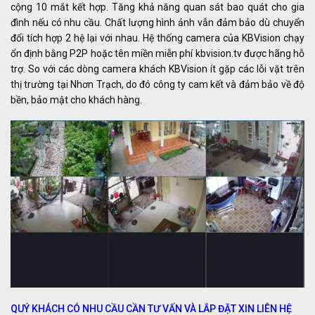
cộng 10 mắt kết hợp. Tăng khả năng quan sát bao quát cho gia
đình nếu có nhu cầu. Chất lượng hình ảnh vẫn đảm bảo dù chuyển
đổi tích hợp 2 hệ lại với nhau. Hệ thống camera của KBVision chạy
ổn định bằng P2P hoặc tên miền miễn phí kbvision.tv được hãng hỗ
trợ. So với các dòng camera khách KBVision ít gặp các lỗi vặt trên
thị trường tại Nhơn Trạch, do đó công ty cam kết và đảm bảo về độ
bền, bảo mật cho khách hàng.
QUÝ KHÁCH CÓ NHU CẦU CẦN TƯ VẤN VÀ LẮP ĐẶT XIN LIÊN HỆ