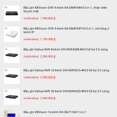
là:
tại
Đầu ghi KBVision DVR 4 kênh KX-DAi8104H3 5 in 1, nhận diện
1.315.000 ₫.
là:
khuôn mặt
799.000 ₫.
Giá
Giá
3.090.000
₫
1.990.000
₫
gốc
hiện
là:
tại
Đầu ghi KBVision DVR 4 kênh KX-DAi8104TH3 5 in 1, mở rộng 2
kênh IP
3.090.000 ₫.
là:
Giá
Giá
1.990.000 ₫.
2.699.000
₫
1.790.000
₫
gốc
hiện
là:
tại
Đầu ghi Dahua NVR 8 kênh DHI-NVR4208-4KS3 hỗ trợ 2 ổ cứng
2.699.000 ₫.
là:
Giá
Giá
3.590.000
₫
2.390.000
₫
1.790.000 ₫.
gốc
hiện
là:
tại
Đầu ghi Dahua NVR 16 kênh DHI-NVR4216-4KS3 hỗ trợ 2 ổ cứng
3.590.000 ₫.
là:
Giá
Giá
2.390.000 ₫.
3.890.000
₫
2.590.000
₫
gốc
hiện
là:
tại
Đầu ghi Dahua NVR 32 kênh DHI-NVR4232-4KS3 hỗ trợ 2 ổ cứng
3.890.000 ₫.
là:
Giá
Giá
2.590.000 ₫.
3.790.000
₫
2.990.000
₫
gốc
hiện
là:
tại
Đầu ghi KBVision 16 kênh KX-CAi7116H1 5 in 1
3.790.000 ₫.
là: