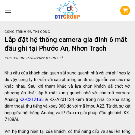
Skip
to
content
CÔNG TRÌNH ĐÃ THI CÔNG
Lắp đặt hệ thống camera gia đình 6 mắt
đầu ghi tại Phước An, Nhơn Trạch
POSTED ON
15/09/2022
BY
DUY LÝ
Nhu cầu của khách cần quan sát xung quanh nhà với chi phí hợp lý,
do vậy công ty tư vấn với các phương án được lập sẵn với các mã
khác nhau. Sau khi tham khảo và lựa chọn khách đã chốt với
phương án thiết lập 5 mắt xung quanh nhà với các mã camera
Analog
KX-C2121S5
& KX-A2011S4 kèm trong nhà có khả năng
đàm thoại, thu tiếng và xoay 360 độ với mã Imou A22. Từ đó, sự kết
hợp giữa hệ thống Analog và IP đưa ra giải pháp đầu ghi hình KX-
7108Ai.
Với hệ thống hiện tại của khách, có thể nâng cấp về sau lên tổng