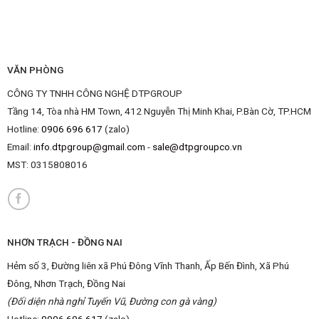
VĂN PHÒNG
CÔNG TY TNHH CÔNG NGHỆ DTPGROUP
Tầng 14, Tòa nhà HM Town, 412 Nguyễn Thị Minh Khai, P.Bàn Cờ, TP.HCM
Hotline:
0906 696 617
(zalo)
Email:
info.dtpgroup@gmail.com
-
sale@dtpgroupco.vn
MST:
0315808016
NHƠN TRẠCH - ĐỒNG NAI
Hẻm số 3, Đường liên xã Phú Đông Vĩnh Thanh, Ấp Bến Đình, Xã Phú
Đông, Nhơn Trạch, Đồng Nai
(Đối diện nhà nghỉ Tuyến Vũ, Đường con gà vàng)
Hotline:
0906 696 617
(zalo)