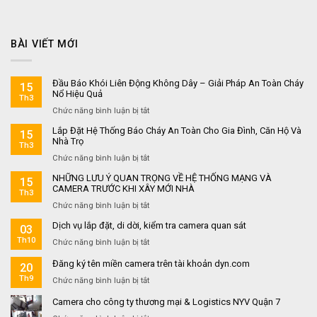
BÀI VIẾT MỚI
Đầu Báo Khói Liên Động Không Dây – Giải Pháp An Toàn Cháy
15
Nổ Hiệu Quả
Th3
ở
Chức năng bình luận bị tắt
Đầu
Lắp Đặt Hệ Thống Báo Cháy An Toàn Cho Gia Đình, Căn Hộ Và
15
Báo
Nhà Trọ
Th3
Khói
ở
Chức năng bình luận bị tắt
Liên
Lắp
Động
NHỮNG LƯU Ý QUAN TRỌNG VỀ HỆ THỐNG MẠNG VÀ
15
Đặt
Không
CAMERA TRƯỚC KHI XÂY MỚI NHÀ
Th3
Hệ
Dây
ở
Chức năng bình luận bị tắt
Thống
–
NHỮNG
Báo
Giải
Dịch vụ lắp đặt, di dời, kiểm tra camera quan sát
03
LƯU
Cháy
Pháp
Th10
Ý
An
ở
Chức năng bình luận bị tắt
An
QUAN
Toàn
Dịch
Toàn
Đăng ký tên miền camera trên tài khoản dyn.com
TRỌNG
20
Cho
vụ
Cháy
VỀ
Gia
lắp
Th9
Nổ
ở
Chức năng bình luận bị tắt
HỆ
Đình,
đặt,
Hiệu
Đăng
Camera cho công ty thương mại & Logistics NYV Quận 7
THỐNG
Căn
di
Quả
ký
MẠNG
Hộ
dời,
tên