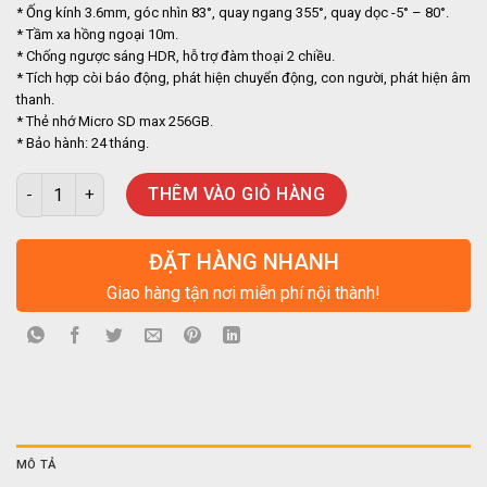
600.000 ₫.
là:
* Ống kính 3.6mm, góc nhìn 83°, quay ngang 355°, quay dọc -5° – 80°.
499.000 ₫.
* Tầm xa hồng ngoại 10m.
* Chống ngược sáng HDR, hỗ trợ đàm thoại 2 chiều.
* Tích hợp còi báo động, phát hiện chuyển động, con người, phát hiện âm
thanh.
* Thẻ nhớ Micro SD max 256GB.
* Bảo hành: 24 tháng.
Camera Wifi Imou A32 3.0MP 2K xoay 360, đàm thoại 2 chiều số 
THÊM VÀO GIỎ HÀNG
ĐẶT HÀNG NHANH
Giao hàng tận nơi miễn phí nội thành!
MÔ TẢ