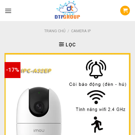
Skip
to
content
TRANG CHỦ
/
CAMERA IP
LỌC
-17%