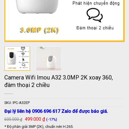
Camera Wifi Imou A32 3.0MP 2K xoay 360,
đàm thoại 2 chiều
SKU:
IPC-A32EP
Đại lý liên hệ 0906 696 617 Zalo để được báo giá.
Giá
Giá
499.000
₫
600.000
(-17%)
₫
gốc
hiện
* Độ phân giải 3MP (2K), chuẩn nén H.265.
là:
tại