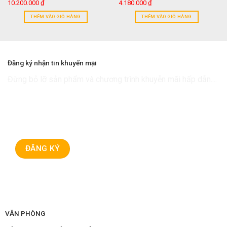
10.200.000
₫
4.180.000
₫
THÊM VÀO GIỎ HÀNG
THÊM VÀO GIỎ HÀNG
Đăng ký nhận tin khuyến mại
Đừng bỏ lỡ sản phẩm và chương trình khuyễn mãi hấp dẫn....
VĂN PHÒNG