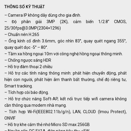
THÔNG SỐ KỸ THUẬT
– Camera IP không dây dùng cho gia đình.
– Độ phân giải 3MP (2K), cảm biến 1/2.8” CMOS,
25/30fps@3.0MP(2304×1296)
– Chuẩn nén H.265
– Ống kính cố đinh 3.6mm, góc nhìn 83°, quay quét ngang 355°,
quay quét dọc -5° – 80°.
– Tầm xa hồng ngoại 10m với công nghệ hồng ngoại thông minh.
– Chống ngược sáng HDR
– Hỗ trợ đàm thoại 2 chiều
– Hỗ trợ các tính năng thông minh: phát hiện chuyển động, phát
hiện con người, phát hiện âm thanh bất thường, chế độ riêng tư,
Smart tracking.
– Tích hợp còi báo động.
– Hỗ trợ chức năng Soft-AP, kết nối trực tiếp wifi camera không
cần thông qua modem nhà mạng.
– Tích hợp Wi-Fi(IEEE802.11b/g/n), LAN, CLOUD (Imou Protect),
ONVIF
– Hỗ trợ khe cắm thẻ nhớ Micro SD max 256GB
– Nguồn cấp: DC 5V1A, điện năng tiêu thụ <5W