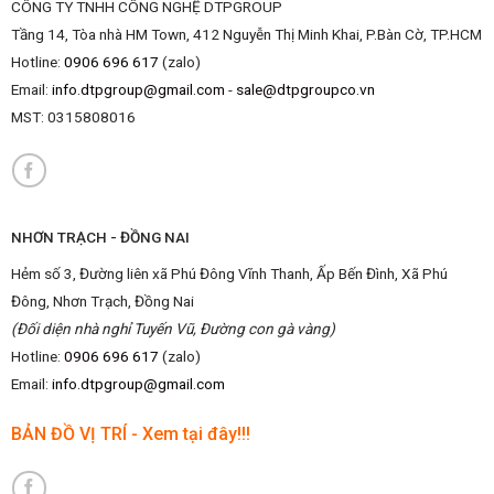
CÔNG TY TNHH CÔNG NGHỆ DTPGROUP
Tầng 14, Tòa nhà HM Town, 412 Nguyễn Thị Minh Khai, P.Bàn Cờ, TP.HCM
Hotline:
0906 696 617
(zalo)
Email:
info.dtpgroup@gmail.com
-
sale@dtpgroupco.vn
MST:
0315808016
NHƠN TRẠCH - ĐỒNG NAI
Hẻm số 3, Đường liên xã Phú Đông Vĩnh Thanh, Ấp Bến Đình, Xã Phú
Đông, Nhơn Trạch, Đồng Nai
(Đối diện nhà nghỉ Tuyến Vũ, Đường con gà vàng)
Hotline:
0906 696 617
(zalo)
Email:
info.dtpgroup@gmail.com
BẢN ĐỒ VỊ TRÍ - Xem tại đây!!!