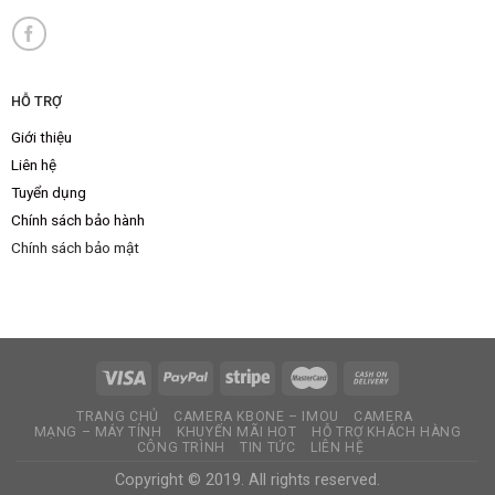
HỖ TRỢ
Giới thiệu
Liên hệ
Tuyển dụng
Chính sách bảo hành
Chính sách bảo mật
TRANG CHỦ
CAMERA KBONE – IMOU
CAMERA
MẠNG – MÁY TÍNH
KHUYẾN MÃI HOT
HỖ TRỢ KHÁCH HÀNG
CÔNG TRÌNH
TIN TỨC
LIÊN HỆ
Copyright © 2019. All rights reserved.