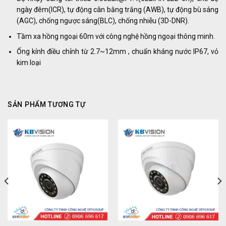
ngày đêm(ICR), tự động cân bằng trắng (AWB), tự động bù sáng
(AGC), chống ngược sáng(BLC), chống nhiễu (3D-DNR).
Tầm xa hồng ngoại 60m với công nghệ hồng ngoại thông minh.
Ống kính điều chỉnh từ 2.7~12mm , chuẩn kháng nước IP67, vỏ
kim loại
SẢN PHẨM TƯƠNG TỰ