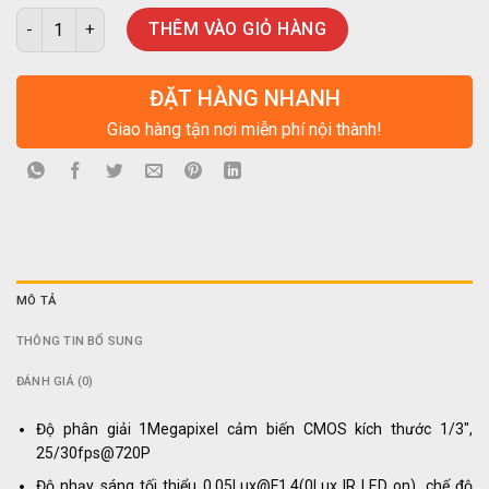
Camera DAHUA ANALOG 1.0MP HAC-HFW1100RP-VF-IRE6 số lư
THÊM VÀO GIỎ HÀNG
ĐẶT HÀNG NHANH
Giao hàng tận nơi miễn phí nội thành!
MÔ TẢ
THÔNG TIN BỔ SUNG
ĐÁNH GIÁ (0)
Độ phân giải 1Megapixel cảm biến CMOS kích thước 1/3″,
25/30fps@720P
Độ nhạy sáng tối thiểu 0.05Lux@F1.4(0Lux IR LED on), chế độ