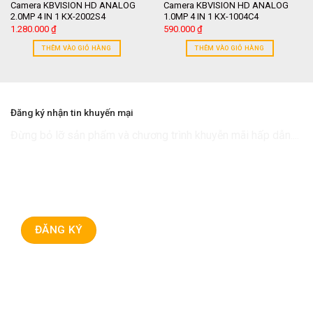
Camera KBVISION HD ANALOG
Camera KBVISION HD ANALOG
2.0MP 4 IN 1 KX-2002S4
1.0MP 4 IN 1 KX-1004C4
1.280.000
₫
590.000
₫
THÊM VÀO GIỎ HÀNG
THÊM VÀO GIỎ HÀNG
Đăng ký nhận tin khuyến mại
Đừng bỏ lỡ sản phẩm và chương trình khuyễn mãi hấp dẫn....