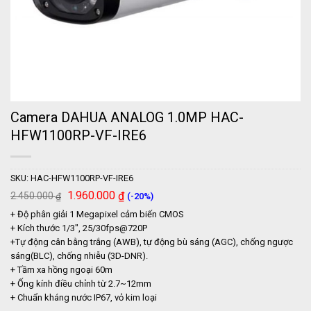
Camera DAHUA ANALOG 1.0MP HAC-
HFW1100RP-VF-IRE6
SKU:
HAC-HFW1100RP-VF-IRE6
Giá
Giá
1.960.000
₫
2.450.000
(-20%)
₫
gốc
hiện
+ Độ phân giải 1 Megapixel cảm biến CMOS
là:
tại
2.450.000 ₫.
là:
+ Kích thước 1/3″, 25/30fps@720P
1.960.000 ₫.
+Tự động cân bằng trắng (AWB), tự động bù sáng (AGC), chống ngược
sáng(BLC), chống nhiễu (3D-DNR).
+ Tầm xa hồng ngoại 60m
+ Ống kính điều chỉnh từ 2.7~12mm
+ Chuẩn kháng nước IP67, vỏ kim loại