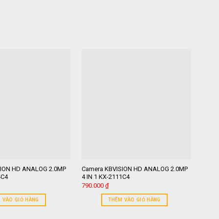
SION HD ANALOG 2.0MP
Camera KBVISION HD ANALOG 2.0MP
Came
4C4
4 IN 1 KX-2111C4
4 IN 
790.000
₫
920.
 VÀO GIỎ HÀNG
THÊM VÀO GIỎ HÀNG