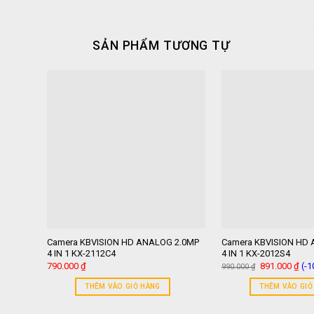
SẢN PHẨM TƯƠNG TỰ
Camera KBVISION HD ANALOG 2.0MP
Camera KBVISION HD
4 IN 1 KX-2112C4
4 IN 1 KX-2012S4
Giá
Giá
790.000
₫
891.000
₫
(-
990.000
₫
gốc
hiệ
là:
tại
THÊM VÀO GIỎ HÀNG
THÊM VÀO GIỎ
990.000 ₫.
là:
891