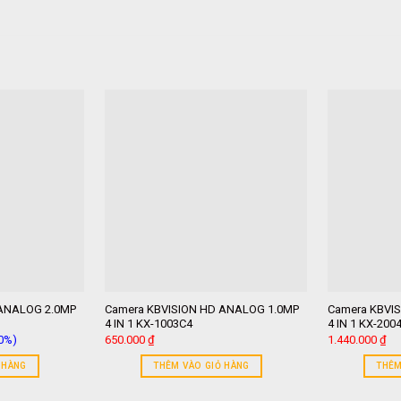
 ANALOG 2.0MP
Camera KBVISION HD ANALOG 1.0MP
Camera KBVI
4 IN 1 KX-1003C4
4 IN 1 KX-200
10%)
650.000
₫
1.440.000
₫
n
 HÀNG
THÊM VÀO GIỎ HÀNG
THÊM
.000 ₫.