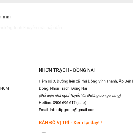
n mại
ương trình khuyễn mãi hấp dẫn....
NHƠN TRẠCH - ĐỒNG NAI
Hẻm số 3, Đường liên xã Phú Đông Vĩnh Thanh, Ấp Bến 
P.HCM
Đông, Nhơn Trạch, Đồng Nai
(Đối diện nhà nghỉ Tuyến Vũ, Đường con gà vàng)
Hotline:
0906 696 617
(zalo)
Email:
info.dtpgroup@gmail.com
BẢN ĐỒ VỊ TRÍ - Xem tại đây!!!