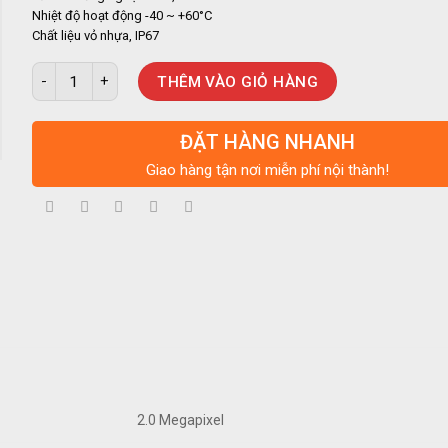
Nhiệt độ hoạt động -40 ~ +60
°
C
Chất liệu vỏ nhựa, IP67
Camera KBVISION HD ANALOG 2.0MP 4 IN 1 KX-2011C4 số lượng
THÊM VÀO GIỎ HÀNG
ĐẶT HÀNG NHANH
Giao hàng tận nơi miễn phí nội thành!
2.0 Megapixel