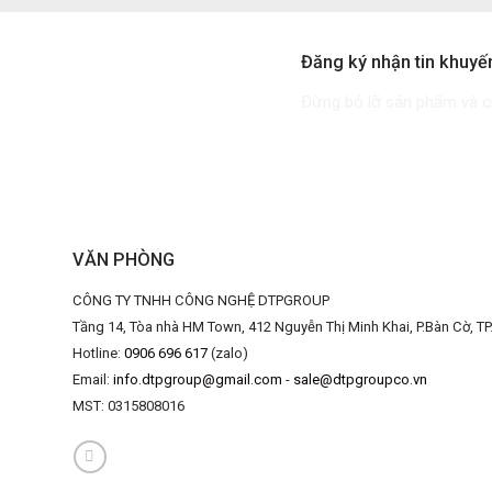
Đăng ký nhận tin khuyế
Đừng bỏ lỡ sản phẩm và ch
VĂN PHÒNG
CÔNG TY TNHH CÔNG NGHỆ DTPGROUP
Tầng 14, Tòa nhà HM Town, 412 Nguyễn Thị Minh Khai, P.Bàn Cờ, T
Hotline:
0906 696 617
(zalo)
Email:
info.dtpgroup@gmail.com
-
sale@dtpgroupco.vn
MST:
0315808016