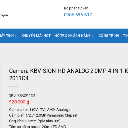
Bộ phận tư vấn
0906 696 617
 tuyến
ÁY TÍNH
KHUYẾN MÃI HOT
HỖ TRỢ KHÁCH HÀNG
CÔNG TRÌNH
TI
Camera KBVISION HD ANALOG 2.0MP 4 IN 1 
2011C4
SKU:
KX-2011C4
920.000
₫
Camera 4 in 1 (CVI, TVI, AHD, Analog)
Cảm biến 1/2.7″ 2.0MP Panasonic Chipset
Ống kính: 3.6mm (góc nhìn 88
°
)
Tầm xa hồng ngoại: 20m, LED SMD