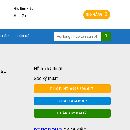
Giờ làm việc
GIỎ HÀNG
8h - 17h
Tìm
N TỨC
LIÊN HỆ
kiếm:
Hỗ trợ kỹ thuật
KX-
Góc kỹ thuật
HOTLINE: 0906 696 617
CHAT FACEBOOK
ĐĂNG KÝ ĐẠI LÝ
DTPGROUP
CAM KẾT