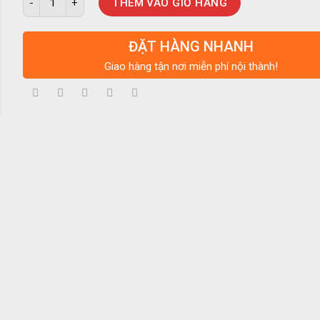
THÊM VÀO GIỎ HÀNG
ĐẶT HÀNG NHANH
Giao hàng tận nơi miễn phí nội thành!