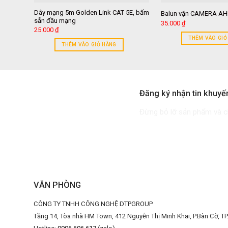
Dây mạng 5m Golden Link CAT 5E, bấm
Balun vặn CAMERA AHD
sẵn đầu mạng
35.000
₫
25.000
₫
THÊM VÀO GIỎ
THÊM VÀO GIỎ HÀNG
Đăng ký nhận tin khuyế
Đừng bỏ lỡ sản phẩm và ch
VĂN PHÒNG
CÔNG TY TNHH CÔNG NGHỆ DTPGROUP
Tầng 14, Tòa nhà HM Town, 412 Nguyễn Thị Minh Khai, P.Bàn Cờ, T