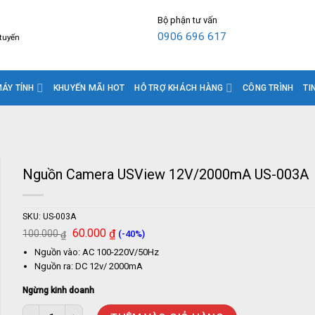
Bộ phận tư vấn
0906 696 617
 tuyến
ÁY TÍNH
KHUYẾN MÃI HOT
HỖ TRỢ KHÁCH HÀNG
CÔNG TRÌNH
TI
Nguồn Camera USView 12V/2000mA US-003A
SKU:
US-003A
Giá
Giá
60.000
₫
100.000
(-40%)
₫
gốc
hiện
Nguồn vào: AC 100-220V/50Hz
là:
tại
100.000 ₫.
là:
Nguồn ra: DC 12v/ 2000mA
60.000 ₫.
Ngừng kinh doanh
Nguồn Camera USView 12V/2000mA US-003A số lượng