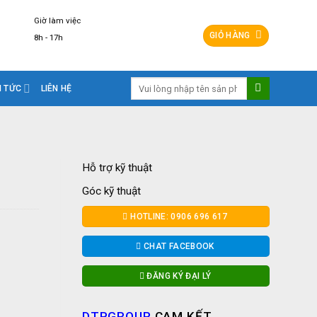
Giờ làm việc
GIỎ HÀNG
8h - 17h
Tìm
N TỨC
LIÊN HỆ
kiếm:
Hỗ trợ kỹ thuật
Góc kỹ thuật
HOTLINE: 0906 696 617
CHAT FACEBOOK
ĐĂNG KÝ ĐẠI LÝ
DTPGROUP
CAM KẾT