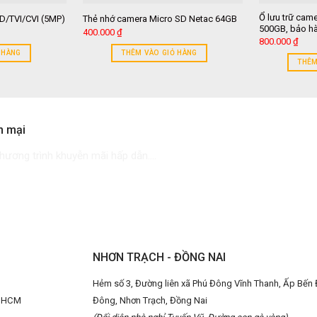
Ổ lưu trữ ca
/TVI/CVI (5MP)
Thẻ nhớ camera Micro SD Netac 64GB
500GB, bảo hà
400.000
₫
800.000
₫
 HÀNG
THÊM VÀO GIỎ HÀNG
THÊM
n mại
ương trình khuyễn mãi hấp dẫn....
NHƠN TRẠCH - ĐỒNG NAI
Hẻm số 3, Đường liên xã Phú Đông Vĩnh Thanh, Ấp Bến 
P.HCM
Đông, Nhơn Trạch, Đồng Nai