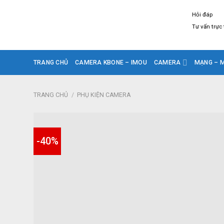
Skip
Hỏi đáp
to
Tư vấn trực
content
TRANG CHỦ
CAMERA KBONE – IMOU
CAMERA
MẠNG – M
TRANG CHỦ
/
PHỤ KIỆN CAMERA
-40%