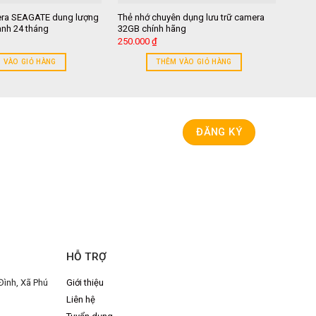
mera SEAGATE dung lượng
Thẻ nhớ chuyên dụng lưu trữ camera
Thẻ n
nh 24 tháng
32GB chính hãng
32GB
250.000
₫
207.0
 VÀO GIỎ HÀNG
THÊM VÀO GIỎ HÀNG
HỖ TRỢ
Đình, Xã Phú
Giới thiệu
Liên hệ