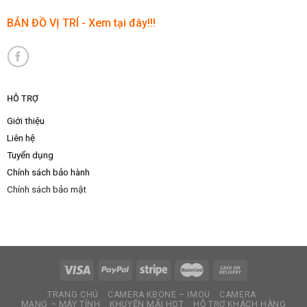
BẢN ĐỒ VỊ TRÍ - Xem tại đây!!!
HỖ TRỢ
Giới thiệu
Liên hệ
Tuyển dụng
Chính sách bảo hành
Chính sách bảo mật
TRANG CHỦ
CAMERA KBONE – IMOU
CAMERA
MẠNG – MÁY TÍNH
KHUYẾN MÃI HOT
HỖ TRỢ KHÁCH HÀNG