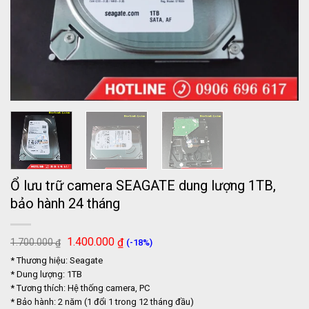
Ổ lưu trữ camera SEAGATE dung lượng 1TB,
bảo hành 24 tháng
Giá
Giá
1.400.000
₫
1.700.000
(-18%)
₫
gốc
hiện
* Thương hiệu: Seagate
là:
tại
1.700.000 ₫.
là:
* Dung lượng: 1TB
1.400.000 ₫.
* Tương thích: Hệ thống camera, PC
* Bảo hành: 2 năm (1 đổi 1 trong 12 tháng đầu)