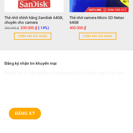
Thẻ nhớ chính hãng Sandisk 64GB,
Thẻ nhớ camera Micro SD Netac
chuyên cho camera
64GB
Giá
Giá
300.000
₫
(-14%)
400.000
₫
350.000
₫
gốc
hiện
là:
tại
THÊM VÀO GIỎ HÀNG
THÊM VÀO GIỎ HÀNG
350.000 ₫.
là:
300.000 ₫.
Đăng ký nhận tin khuyến mại
Đừng bỏ lỡ sản phẩm và chương trình khuyễn mãi hấp dẫn....