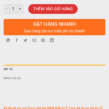
Ổ lưu trữ camera SEAGATE dung lượng 1TB, bảo hành 24 tháng s
THÊM VÀO GIỎ HÀNG
ĐẶT HÀNG NHANH
Giao hàng tận nơi miễn phí nội thành!
MÔ TẢ
ĐÁNH GIÁ (0)
Kỹ thuật xin vui lòng liên hệ
0906 696 617 Zalo
để được hỗ trợ !!!