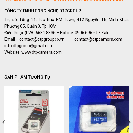
CÔNG TY TNHH CÔNG NGHỆ DTPGROUP
Trụ sở: Tầng 14, Tòa Nhà HM Town, 412 Nguyễn Thị Minh Khai,
Phường 05, Quận 3, Tp.HCM
Điện thoại:
(028) 6681 8836
– Hotline:
0906 696 617 Zalo
Email:
contact@dtpgroupco.vn
–
contact@dtpcamera.com
–
info.dtpgroup@gmail.com
Website:
www.dtpcamera.com
SẢN PHẨM TƯƠNG TỰ