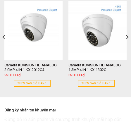
Camera KBVISION HD ANALOG
Camera KBVISION HD ANALOG
2.0MP 4 IN 1 KX-2012C4
1.3MP 4 IN 1 KX-1302C
920.000
₫
820.000
₫
THÊM VÀO GIỎ HÀNG
THÊM VÀO GIỎ HÀNG
Đăng ký nhận tin khuyến mại
Đừng bỏ lỡ sản phẩm và chương trình khuyễn mãi hấp dẫn....