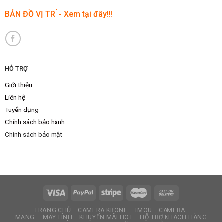
BẢN ĐỒ VỊ TRÍ - Xem tại đây!!!
HỖ TRỢ
Giới thiệu
Liên hệ
Tuyển dụng
Chính sách bảo hành
Chính sách bảo mật
TRANG CHỦ
CAMERA KBONE – IMOU
CAMERA
MẠNG – MÁY TÍNH
KHUYẾN MÃI HOT
HỖ TRỢ KHÁCH HÀNG