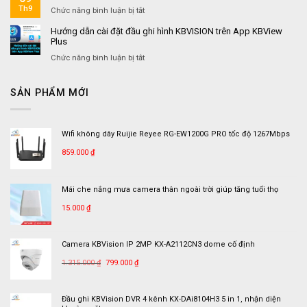
TRƯỚC
Trọ
camera
trên
công
Th9
ở
Chức năng bình luận bị tắt
KHI
quan
tài
ty
Lắp
XÂY
sát
khoản
Hướng dẫn cài đặt đầu ghi hình KBVISION trên App KBView
thương
đặt
MỚI
Plus
dyn.com
mại
–
NHÀ
&
nâng
ở
Chức năng bình luận bị tắt
Logistics
cấp
Hướng
NYV
camera
dẫn
Quận
SẢN PHẨM MỚI
nhà
cài
7
xưởng
đặt
công
đầu
ty
ghi
Wifi không dây Ruijie Reyee RG-EW1200G PRO tốc độ 1267Mbps
in
hình
Songpak
KBVISION
859.000
₫
trên
App
KBView
Mái che nắng mưa camera thân ngoài trời giúp tăng tuổi thọ
Plus
15.000
₫
Camera KBVision IP 2MP KX-A2112CN3 dome cố định
Giá
Giá
1.315.000
₫
799.000
₫
gốc
hiện
là:
tại
Đầu ghi KBVision DVR 4 kênh KX-DAi8104H3 5 in 1, nhận diện
1.315.000 ₫.
là: