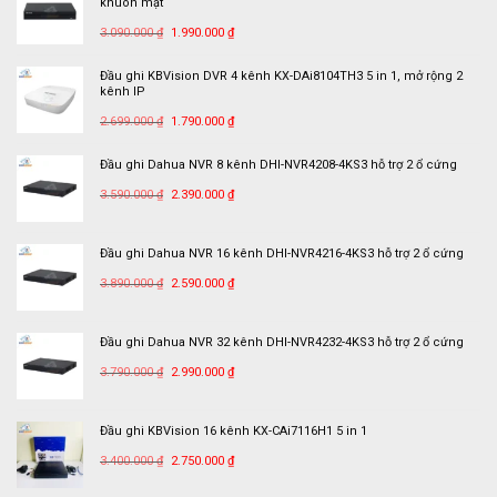
khuôn mặt
799.000 ₫.
Giá
Giá
3.090.000
₫
1.990.000
₫
gốc
hiện
là:
tại
Đầu ghi KBVision DVR 4 kênh KX-DAi8104TH3 5 in 1, mở rộng 2
kênh IP
3.090.000 ₫.
là:
Giá
Giá
1.990.000 ₫.
2.699.000
₫
1.790.000
₫
gốc
hiện
là:
tại
Đầu ghi Dahua NVR 8 kênh DHI-NVR4208-4KS3 hỗ trợ 2 ổ cứng
2.699.000 ₫.
là:
Giá
Giá
3.590.000
₫
2.390.000
₫
1.790.000 ₫.
gốc
hiện
là:
tại
Đầu ghi Dahua NVR 16 kênh DHI-NVR4216-4KS3 hỗ trợ 2 ổ cứng
3.590.000 ₫.
là:
Giá
Giá
2.390.000 ₫.
3.890.000
₫
2.590.000
₫
gốc
hiện
là:
tại
Đầu ghi Dahua NVR 32 kênh DHI-NVR4232-4KS3 hỗ trợ 2 ổ cứng
3.890.000 ₫.
là:
Giá
Giá
2.590.000 ₫.
3.790.000
₫
2.990.000
₫
gốc
hiện
là:
tại
Đầu ghi KBVision 16 kênh KX-CAi7116H1 5 in 1
3.790.000 ₫.
là:
Giá
Giá
2.990.000 ₫.
3.400.000
₫
2.750.000
₫
gốc
hiện