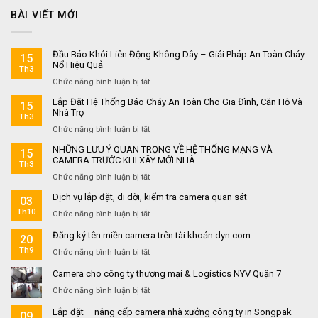
BÀI VIẾT MỚI
Đầu Báo Khói Liên Động Không Dây – Giải Pháp An Toàn Cháy
15
Nổ Hiệu Quả
Th3
ở
Chức năng bình luận bị tắt
Đầu
Lắp Đặt Hệ Thống Báo Cháy An Toàn Cho Gia Đình, Căn Hộ Và
15
Báo
Nhà Trọ
Th3
Khói
ở
Chức năng bình luận bị tắt
Liên
Lắp
Động
NHỮNG LƯU Ý QUAN TRỌNG VỀ HỆ THỐNG MẠNG VÀ
15
Đặt
Không
CAMERA TRƯỚC KHI XÂY MỚI NHÀ
Th3
Hệ
Dây
ở
Chức năng bình luận bị tắt
Thống
–
NHỮNG
Báo
Giải
Dịch vụ lắp đặt, di dời, kiểm tra camera quan sát
03
LƯU
Cháy
Pháp
Th10
Ý
An
ở
Chức năng bình luận bị tắt
An
QUAN
Toàn
Dịch
Toàn
Đăng ký tên miền camera trên tài khoản dyn.com
TRỌNG
20
Cho
vụ
Cháy
VỀ
Gia
lắp
Th9
Nổ
ở
Chức năng bình luận bị tắt
HỆ
Đình,
đặt,
Hiệu
Đăng
Camera cho công ty thương mại & Logistics NYV Quận 7
THỐNG
Căn
di
Quả
ký
MẠNG
Hộ
dời,
tên
ở
Chức năng bình luận bị tắt
VÀ
Và
kiểm
miền
Camera
CAMERA
Nhà
tra
Lắp đặt – nâng cấp camera nhà xưởng công ty in Songpak
camera
09
cho